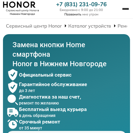
+7 (831) 231-09-76
Ежедневно с 9:00 до 21:00
Сервисный центр Honor
в
Нижнем Новгороде
Позвонить
мне утром
Сервисный центр Honor
Каталог устройств
Ремон
Замена кнопки Home
смартфона
Honor в Нижнем Новгороде
Официальный сервис
Гарантийное обслуживание
до 3 лет
Диагностика за наш счет,
ремонт по желанию
Бесплатный выезд курьера
в день обращения
Срочный ремонт
от 35 минут