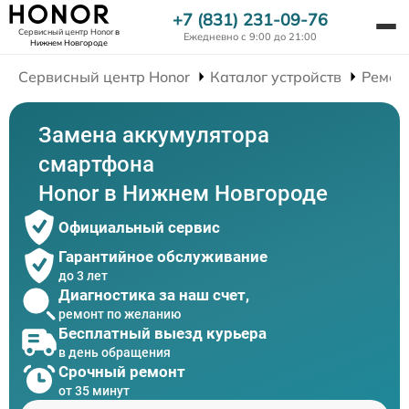
+7 (831) 231-09-76
Сервисный центр Honor
в
Ежедневно с 9:00 до 21:00
Нижнем Новгороде
Сервисный центр Honor
Каталог устройств
Ремон
Замена аккумулятора
смартфона
Honor в Нижнем Новгороде
Официальный сервис
Гарантийное обслуживание
до 3 лет
Диагностика за наш счет,
ремонт по желанию
Бесплатный выезд курьера
в день обращения
Срочный ремонт
от 35 минут