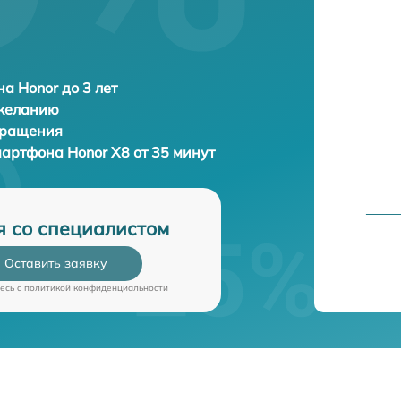
а Honor до 3 лет
 желанию
бращения
смартфона
Honor X8 от 35 минут
я со специалистом
Оставить заявку
есь c
политикой конфиденциальности