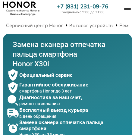
+7 (831) 231-09-76
Сервисный центр Honor
в
Ежедневно с 9:00 до 21:00
Нижнем Новгороде
Сервисный центр Honor
Каталог устройств
Ремон
Замена сканера отпечатка
пальца смартфона
Honor X30i
Официальный сервис
Гарантийное обслуживание
смартфона Honor до 3 лет
Диагностика за наш счет,
ремонт по желанию
Бесплатный выезд курьера
в день обращения
Замена сканера отпечатка пальца
смартфона
Honor X30i от 35 минут