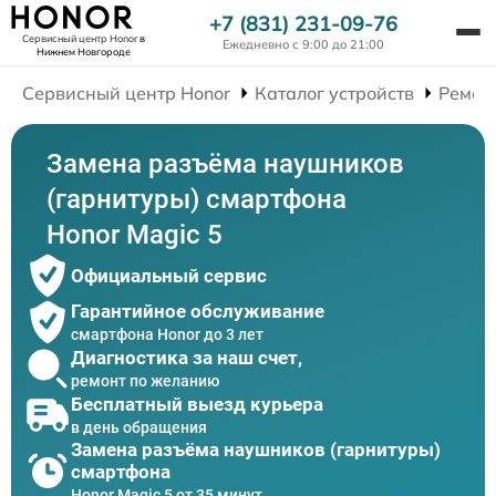
+7 (831) 231-09-76
Сервисный центр Honor
в
Ежедневно с 9:00 до 21:00
Нижнем Новгороде
Сервисный центр Honor
Каталог устройств
Ремон
Замена разъёма наушников
(гарнитуры) смартфона
Honor Magic 5
Официальный сервис
Гарантийное обслуживание
смартфона Honor до 3 лет
Диагностика за наш счет,
ремонт по желанию
Бесплатный выезд курьера
в день обращения
Замена разъёма наушников (гарнитуры)
смартфона
Honor Magic 5 от 35 минут