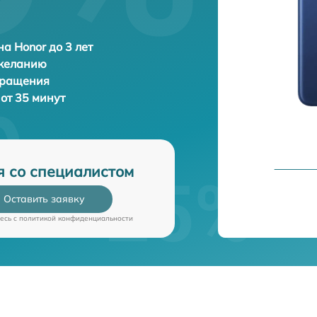
а Honor до 3 лет
 желанию
бращения
 от 35 минут
я со специалистом
Оставить заявку
есь c
политикой конфиденциальности