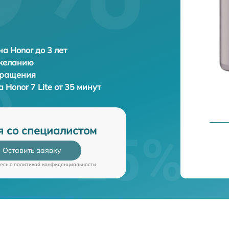
а Honor до 3 лет
 желанию
бращения
на
Honor 7 Lite от 35 минут
я со специалистом
Оставить заявку
есь c
политикой конфиденциальности