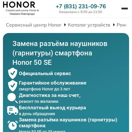
+7 (831) 231-09-76
Сервисный центр Honor
в
Ежедневно с 9:00 до 21:00
Нижнем Новгороде
Сервисный центр Honor
Каталог устройств
Ремон
Замена разъёма наушников
(гарнитуры) смартфона
Honor 50 SE
Официальный сервис
Гарантийное обслуживание
смартфона Honor до 3 лет
Диагностика за наш счет,
ремонт по желанию
Бесплатный выезд курьера
в день обращения
Замена разъёма наушников (гарнитуры)
смартфона
Honor 50 SE от 35 минут