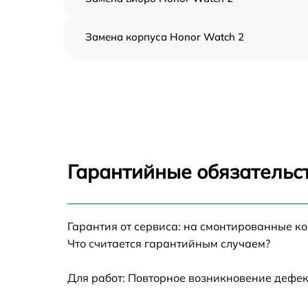
Замена корпуса Honor Watch 2
Замена аккумулятора Honor Watch 2
Замена экрана Honor Watch 2
Замена шлейфа матрицы Honor Watch 2
Гарантийные обязательс
Замена микрофона Honor Watch 2
Гарантия от сервиса: на смонтированные к
Замена кнопки включения Honor Watch 2
Что считается гарантийным случаем?
Замена Bluetooth Honor Watch 2
Для работ: Повторное возникновение дефек