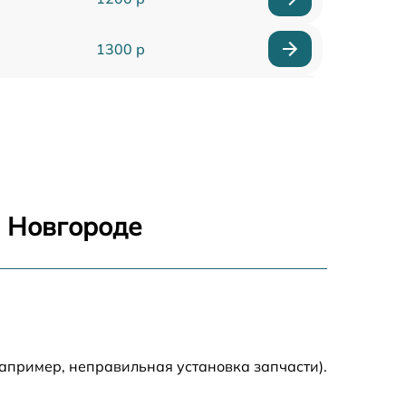
1300 р
1500 р
1400 р
1200 р
м Новгороде
1200 р
1500 р
2000 р
апример, неправильная установка запчасти).