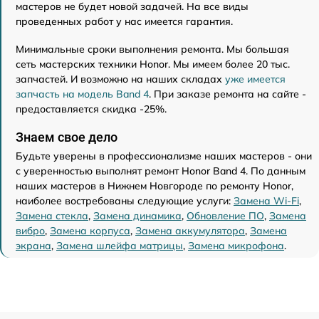
мастеров не будет новой задачей. На все виды
проведенных работ у нас имеется гарантия.
Минимальные сроки выполнения ремонта. Мы большая
сеть мастерских техники Honor. Мы имеем более 20 тыс.
запчастей. И возможно на наших складах
уже имеется
запчасть на модель Band 4
. При заказе ремонта на сайте -
предоставляется скидка -25%.
Знаем свое дело
Будьте уверены в профессионализме наших мастеров - они
с уверенностью выполнят ремонт Honor Band 4. По данным
наших мастеров в Нижнем Новгороде по ремонту Honor,
наиболее востребованы следующие услуги:
Замена Wi-Fi
,
Замена стекла
,
Замена динамика
,
Обновление ПО
,
Замена
вибро
,
Замена корпуса
,
Замена аккумулятора
,
Замена
экрана
,
Замена шлейфа матрицы
,
Замена микрофона
.