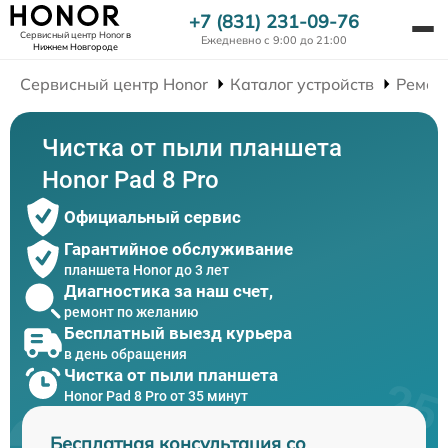
+7 (831) 231-09-76
Сервисный центр Honor
в
Ежедневно с 9:00 до 21:00
Нижнем Новгороде
Сервисный центр Honor
Каталог устройств
Ремон
Чистка от пыли планшета
Honor Pad 8 Pro
Официальный сервис
Гарантийное обслуживание
планшета Honor до 3 лет
Диагностика за наш счет,
ремонт по желанию
Бесплатный выезд курьера
в день обращения
Чистка от пыли планшета
Honor Pad 8 Pro от 35 минут
Бесплатная консультация со