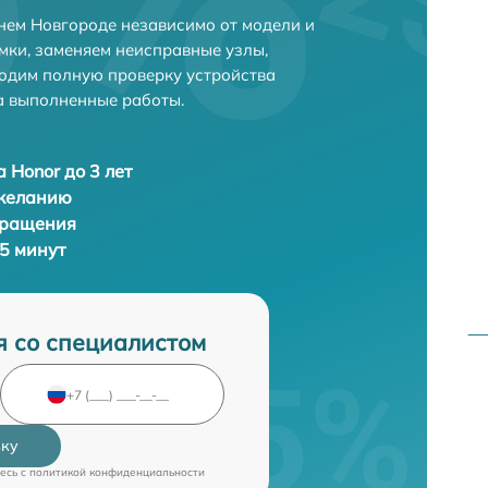
нем Новгороде независимо от модели и
мки, заменяем неисправные узлы,
одим полную проверку устройства
а выполненные работы.
 Honor до 3 лет
 желанию
бращения
35 минут
я со специалистом
вку
есь c
политикой конфиденциальности