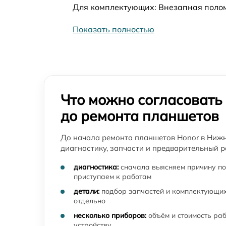
Для комплектующих: Внезапная полом
Замена Wi-Fi планшета Honor
Показать полностью
Ремонт кнопки планшета Honor
Что можно согласовать
до ремонта планшетов
До начала ремонта планшетов Honor в Ниж
диагностику, запчасти и предварительный р
диагностика:
сначала выясняем причину по
приступаем к работам
детали:
подбор запчастей и комплектующих
отдельно
несколько приборов:
объём и стоимость ра
устройству