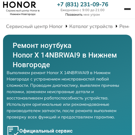
+7 (831) 231-09-76
Ежедневно с 9:00 до 21:00
Сервисный центр Honor
в
Нижнем Новгороде
Позвонить
мне утром
Сервисный центр Honor
Каталог устройств
Ремон
Ремонт ноутбука
Honor X 14NBRWAI9 в Нижнем
Новгороде
Выполняем ремонт Honor X 14NBRWAI9 в Нижнем
Новгороде с устранением неисправностей любой
сложности. Проводим диагностику, выявляем причины
поломки, заменяем неисправные детали и
восстанавливаем работоспособность устройства.
Используем оригинальные или рекомендованные
производителем запчасти, после ремонта выполняем
проверку всех функций и предоставляем гарантию.
Официальный сервис