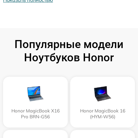
Показать полностью
Популярные модели
Ноутбуков Honor
Honor MagicBook X16
Honor MagicBook 16
Pro BRN-G56
(HYM-W56)