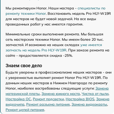
Мы ремонтируем Honor. Наши мастера -
специалисты по
ремонту техники Honor
. Восстановить модель Pro HLY-W19R
для мастеров не будет новой задачей. На все виды
проведенных работ у нас имеется гарантия.
Минимальные сроки выполнения ремонта. Мы большая
сеть мастерских техники Honor. Мы имеем более 20 тыс.
запчастей. И возможно на наших складах
уже имеется
запчасть на модель Pro HLY-W19R
. При заказе ремонта на
сайте - предоставляется скидка -25%.
Знаем свое дело
Будьте уверены в профессионализме наших мастеров - они
с уверенностью выполнят ремонт Honor Pro HLY-W19R. По
данным наших мастеров в Нижнем Новгороде по ремонту
Honor, наиболее востребованы следующие услуги:
Замена
материнской платы
,
Замена южного моста
,
Чистка от пыли
,
Настройка ОС
,
Ремонт подсветки
,
Настройка BIOS
,
Замена
видеочипа
,
Ремонт разъема питания
,
Замена видеокарты
,
Ремонт цепей питания
.