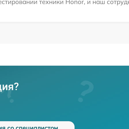
тировании техники Honor, и наш сотрудн
ция?
ия со специалистом