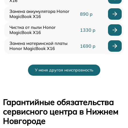
X16
Замена аккумулятора Honor
890 р
MagicBook X16
Чистка от пыли Honor
1330 р
MagicBook X16
Замена материнской платы
1690 р
Honor MagicBook X16
У меня другая неисправность
Гарантийные обязательства
сервисного центра в Нижнем
Новгороде