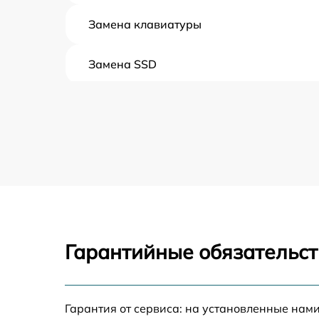
Замена клавиатуры
Замена SSD
Восстановление данных
Замена северного моста
Замена экрана
Замена шлейфа матрицы
Гарантийные обязательст
Замена термопасты
Замена системы охлаждения
Гарантия от сервиса: на установленные нами