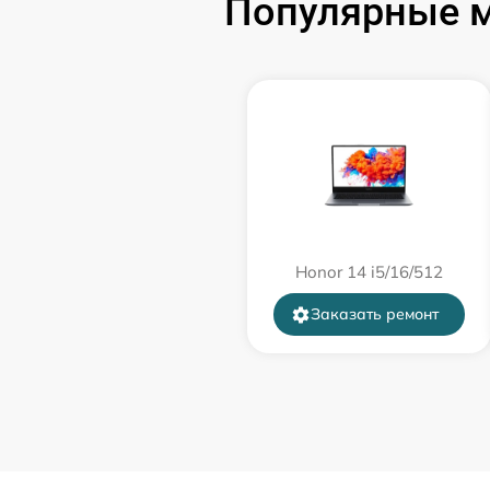
Популярные м
порта)
Замена USB порта
Замена звуковой карты
Замена микрофона
Замена оперативной памяти
Honor 14 i5/16/512
Заказать ремонт
Замена системы охлаждения
Замена термопасты
Замена шлейфа матрицы