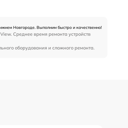
1645 р
2600 р
ижнем Новгороде. Выполним быстро и качественно!
 View. Среднее время ремонта устройств
990 р
льного оборудования и сложного ремонта.
990 р
890 р
1490 р
3900 р