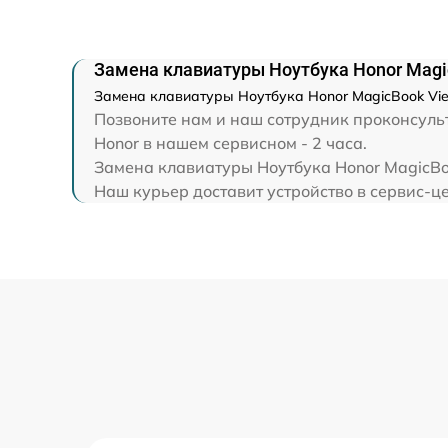
Замена экрана
Замена северного моста
Замена клавиатуры Ноутбука Honor Magi
Замена клавиатуры Ноутбука Honor MagicBook Vie
Позвоните нам и наш сотрудник проконсульт
Восстановление данных
Honor в нашем сервисном - 2 часа.
Замена клавиатуры Ноутбука Honor MagicBoo
Замена SSD
Наш курьер доставит устройство в сервис-це
Замена аккумулятора
Замена клавиатуры
Замена шим-контроллера