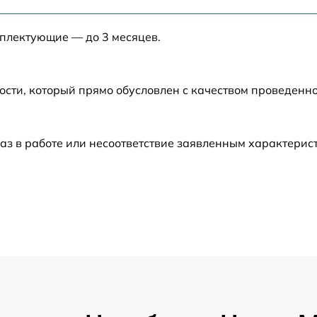
от 50 мин
мплектующие — до 3 месяцев.
от 30 мин
от 40 мин
ости, который прямо обусловлен с качеством проведенн
от 50 мин
аз в работе или несоответствие заявленным характери
от 40 мин
от 120 мин
от 60 мин
от 60 мин