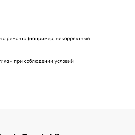
1250 р
1225 р
1740 р
ого ремонта (например, некорректный
990 р
стикам при соблюдении условий
1530 р
1490 р
1660 р
890 р