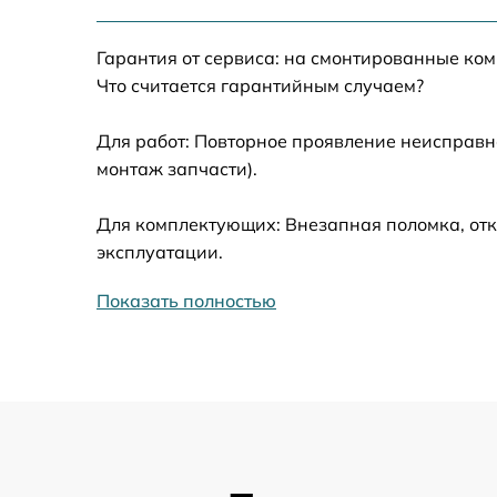
Замена жесткого диска
Гарантия от сервиса: на смонтированные ко
Установка драйверов
Что считается гарантийным случаем?
Замена вебкамеры
Для работ: Повторное проявление неисправн
монтаж запчасти).
Ремонт петель крышки
Для комплектующих: Внезапная поломка, отк
Настройка Wi-Fi
эксплуатации.
Показать полностью
Замена контроллера питания
Замена тачпада
Замена корпуса
Замена разъёмов (HDMI, DVI, Дисплей