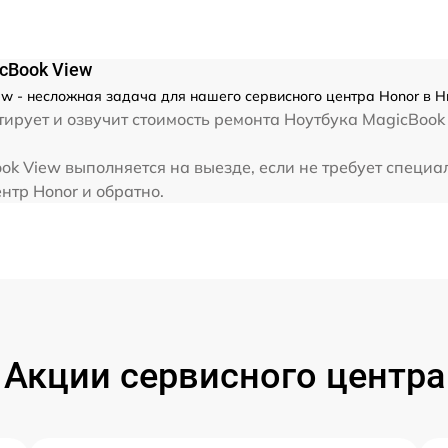
от 80 мин
от 80 мин
cBook View
w - несложная задача для нашего сервисного центра Honor в Н
ирует и озвучит стоимость ремонта Ноутбука MagicBook
от 70 мин
k View выполняется на выезде, если не требует специа
от 60 мин
нтр Honor и обратно.
от 40 мин
от 60 мин
от 120 мин
Акции сервисного центра