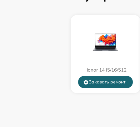
порта)
Замена USB порта
Замена звуковой карты
Замена микрофона
Honor 14 i5/16/512
Замена оперативной памяти
Заказать ремонт
Замена системы охлаждения
Замена термопасты
Замена шлейфа матрицы