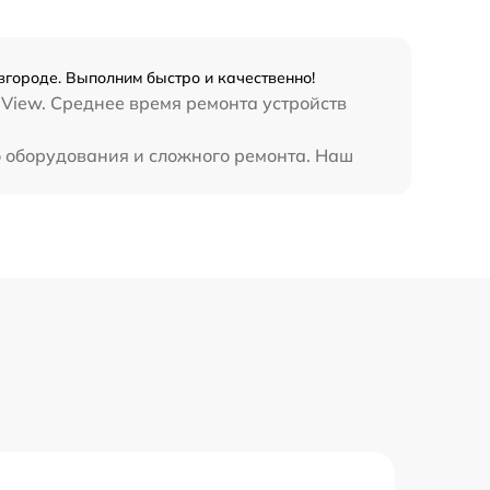
1645 р
2600 р
городе. Выполним быстро и качественно!
 View. Среднее время ремонта устройств
990 р
о оборудования и сложного ремонта. Наш
990 р
890 р
1490 р
3900 р