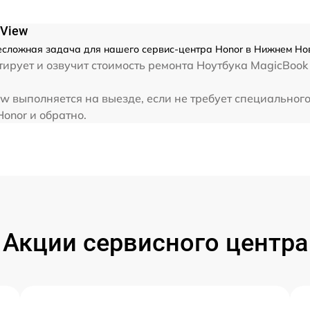
от 80 мин
 View
от 80 мин
есложная задача для нашего сервис-центра Honor в Нижнем Нов
ирует и озвучит стоимость ремонта Ноутбука MagicBook
от 70 мин
w выполняется на выезде, если не требует специальног
Honor и обратно.
от 60 мин
от 40 мин
от 60 мин
Акции сервисного центра
от 120 мин