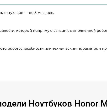
от 50 мин
мплектующие — до 3 месяцев.
от 30 мин
от 40 мин
авности, который напрямую связан с выполненной рабо
от 50 мин
ата работоспособности или техническим параметрам пр
от 40 мин
от 120 мин
от 60 мин
от 60 мин
одели Ноутбуков Honor M