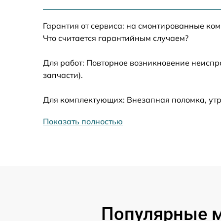
Замена жесткого диска
Гарантия от сервиса: на смонтированные ко
Установка драйверов
Что считается гарантийным случаем?
Замена вебкамеры
Для работ: Повторное возникновение неиспр
запчасти).
Ремонт петель крышки
Для комплектующих: Внезапная поломка, утр
Настройка Wi-Fi
Показать полностью
Замена контроллера питания
Замена тачпада
Замена корпуса
Популярные м
Замена разъёмов (HDMI, DVI, Дисплей