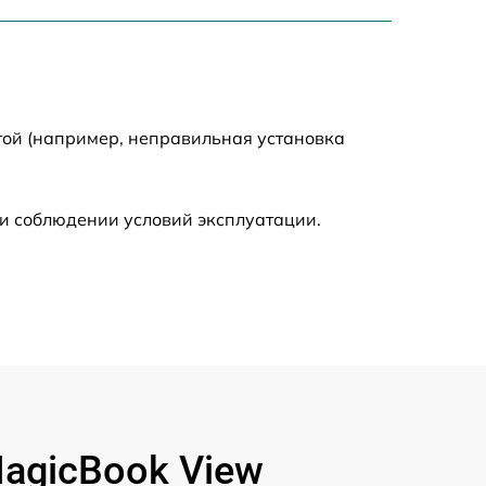
1250 р
1225 р
1740 р
той (например, неправильная установка
990 р
и соблюдении условий эксплуатации.
1530 р
1490 р
1660 р
890 р
agicBook View