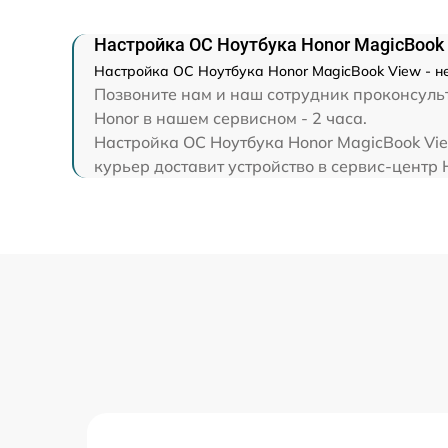
Замена экрана
Настройка ОС Ноутбука Honor MagicBook
Замена северного моста
Настройка ОС Ноутбука Honor MagicBook View - н
Позвоните нам и наш сотрудник проконсульт
Honor в нашем сервисном - 2 часа.
Восстановление данных
Настройка ОС Ноутбука Honor MagicBook Vie
курьер доставит устройство в сервис-центр 
Замена SSD
Замена аккумулятора
Замена клавиатуры
Замена шим-контроллера