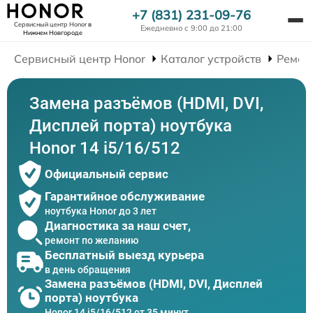
+7 (831) 231-09-76
Сервисный центр Honor
в
Ежедневно с 9:00 до 21:00
Нижнем Новгороде
Сервисный центр Honor
Каталог устройств
Ремон
Замена разъёмов (HDMI, DVI,
Дисплей порта) ноутбука
Honor 14 i5/16/512
Официальный сервис
Гарантийное обслуживание
ноутбука Honor до 3 лет
Диагностика за наш счет,
ремонт по желанию
Бесплатный выезд курьера
в день обращения
Замена разъёмов (HDMI, DVI, Дисплей
порта) ноутбука
Honor 14 i5/16/512 от 35 минут