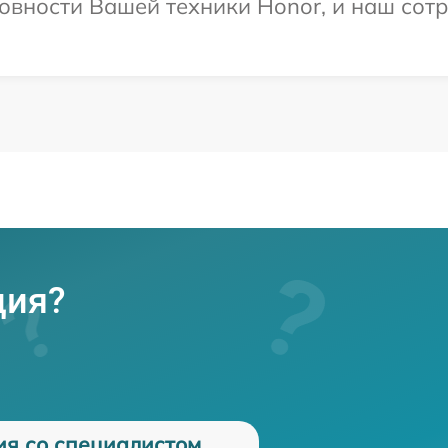
овности Вашей техники Honor, и наш сотр
ция?
ия со специалистом