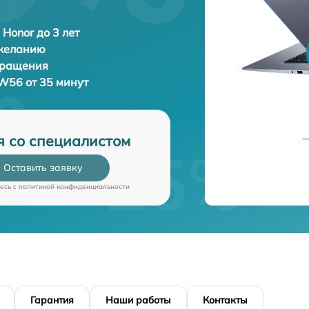
 Honor до 3 лет
 желанию
бращения
W56 от 35 минут
я со специалистом
Оставить заявку
есь c
политикой конфиденциальности
Гарантия
Наши работы
Контакты