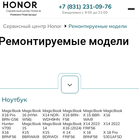
+7 (831) 231-09-76
Сервисный центр Honor
в
Ежедневно с 9:00 до 21:00
Нижнем Новгороде
Сервисный центр Honor
Ремонтируемые модели
Ремонтируемые модели
Ноутбук
MagicBook
MagicBook
MagicBook
MagicBook
MagicBook
MagicBook
X16 Pro
16 (HYM-
X14 NDR-
X16 BRN-
X 15 BBR-
X16
BRN-G56
W56)
WDH9HN
F58
WAI9
Hunter
MagicBook
MagicBook
MagicBook
X14 2023
X14 2022
V700
15
14
X16 (2024)
FRIF56
X16
X15
X15
X 14
X 16
X 16 Pro
BRNF56
BBRWAI9
BDRWDI
FRIF56
BRNF58
5301AFSD