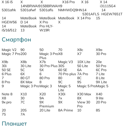
X 16 i5
X
X
X16 Pro
X 16
X 14
14NBRWAI9
15BBRWAH9
i31115G4
5301afrk
5301afwf
5301afls
NMHWDQ9HN
14
14
5301AFLS
HGEW7651T
14
MateBook
MateBook
MateBook
X 14 Pro
15
HGEW56
D 14
X Pro
X
14
MateBook
Pro HLY-
i5/16/512
13
W19R
Смартфон
Magic V2
90
50
70
X8c
X9a
Magic 7 Pro
200
Magic 3 Pro
X8
X7
30 Pro
Plus
X9b
X8b
X7b
Magic V3
10X Lite
20e
30i
30 Lite
30 Pro Plus
30S
50 Lite
50 Pro
50 SE
5C
5X
60 SE
6A
6C Pro
6 Plus
6X
6
70 Pro plus
7A Pro
7 Lite
7
80 GT
80 Pro
80
8C
8 Lite
8 Pro
8X Max
8
9C
9S
9X Lite
9
Magic 3 Pro
Magic 3
Magic 5
Magic 5 Pro
Magic 5
Lite
Note 8
X10
X20
X30i
X30 Max
X40
Х8
30
9A
7x
8X
9 lite
9x pro
7C
9X
9X
View 30
20 Pro
Premium
Pro
20
20S
20 Lite
8A Prime
10
8S
7S
7A
Планшет