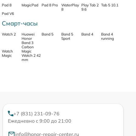
Pad 8
MagicPad
Pad 8 Pro
WaterPlay
Play Tab 2
Tab 5 10.1
8
9.6
Pad V6
Смарт-часы
Watch 2
Huawei
Band 5
Band 5
Band 4
Band 4
Honor
Sport
running
Band 3
Carbon
Watch
Magic
Magic
Watch 2 42
mm
+7 (831) 231-09-76
Ежедневно с 9:00 до 21:00
info@honor-repair-center.ru